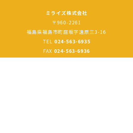
ミライズ株式会社
〒960-2261
福島県福島市町庭坂字遠原三3-16
TEL
024-563-6935
FAX
024-563-6936
サイトマップ
プライバシーポリシー
一般事業主行動計画はこちら
女性活躍に関する情報公表はこちら
パートナーシップ構築宣言はこちら
警備業標識はこちら
障害者雇用相談援助事業者認定証はこちら
© ミライズ株式会社