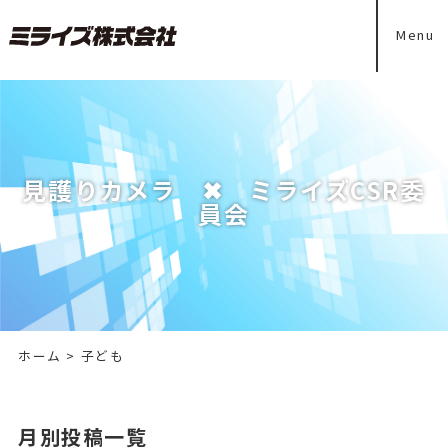
Menu
見護りカメラ ✖ ミライズCSR委
員会
ホーム
>
子ども
月別投稿一覧